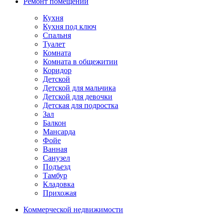
Ремонт помещений
Кухня
Кухня под ключ
Спальня
Туалет
Комната
Комната в общежитии
Коридор
Детской
Детской для мальчика
Детской для девочки
Детская для подростка
Зал
Балкон
Мансарда
Фойе
Ванная
Санузел
Подъезд
Тамбур
Кладовка
Прихожая
Коммерческой недвижимости