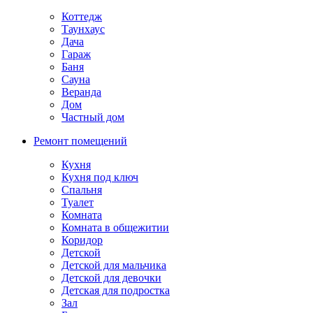
Коттедж
Таунхаус
Дача
Гараж
Баня
Сауна
Веранда
Дом
Частный дом
Ремонт помещений
Кухня
Кухня под ключ
Спальня
Туалет
Комната
Комната в общежитии
Коридор
Детской
Детской для мальчика
Детской для девочки
Детская для подростка
Зал