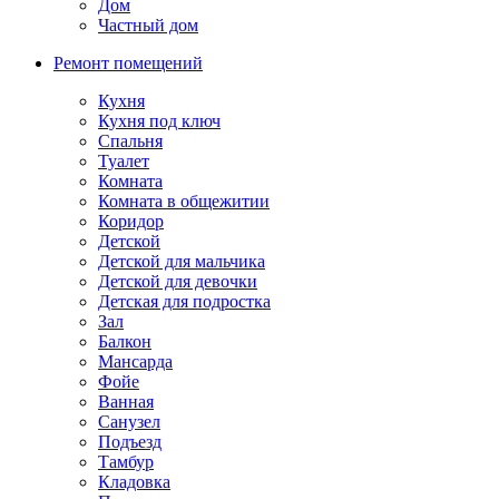
Дом
Частный дом
Ремонт помещений
Кухня
Кухня под ключ
Спальня
Туалет
Комната
Комната в общежитии
Коридор
Детской
Детской для мальчика
Детской для девочки
Детская для подростка
Зал
Балкон
Мансарда
Фойе
Ванная
Санузел
Подъезд
Тамбур
Кладовка