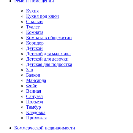
Ремонт помещений
Кухня
Кухня под ключ
Спальня
Туалет
Комната
Комната в общежитии
Коридор
Детской
Детской для мальчика
Детской для девочки
Детская для подростка
Зал
Балкон
Мансарда
Фойе
Ванная
Санузел
Подъезд
Тамбур
Кладовка
Прихожая
Коммерческой недвижимости