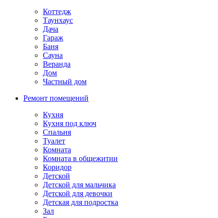
Коттедж
Таунхаус
Дача
Гараж
Баня
Сауна
Веранда
Дом
Частный дом
Ремонт помещений
Кухня
Кухня под ключ
Спальня
Туалет
Комната
Комната в общежитии
Коридор
Детской
Детской для мальчика
Детской для девочки
Детская для подростка
Зал