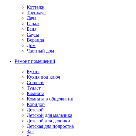
Коттедж
Таунхаус
Дача
Гараж
Баня
Сауна
Веранда
Дом
Частный дом
Ремонт помещений
Кухня
Кухня под ключ
Спальня
Туалет
Комната
Комната в общежитии
Коридор
Детской
Детской для мальчика
Детской для девочки
Детская для подростка
Зал