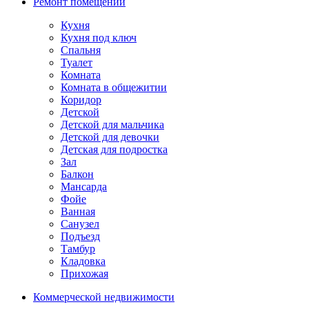
Ремонт помещений
Кухня
Кухня под ключ
Спальня
Туалет
Комната
Комната в общежитии
Коридор
Детской
Детской для мальчика
Детской для девочки
Детская для подростка
Зал
Балкон
Мансарда
Фойе
Ванная
Санузел
Подъезд
Тамбур
Кладовка
Прихожая
Коммерческой недвижимости