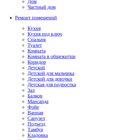
Дом
Частный дом
Ремонт помещений
Кухня
Кухня под ключ
Спальня
Туалет
Комната
Комната в общежитии
Коридор
Детской
Детской для мальчика
Детской для девочки
Детская для подростка
Зал
Балкон
Мансарда
Фойе
Ванная
Санузел
Подъезд
Тамбур
Кладовка