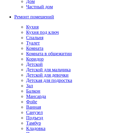
Дом
Частный дом
Ремонт помещений
Кухня
Кухня под ключ
Спальня
Туалет
Комната
Комната в общежитии
Коридор
Детской
Детской для мальчика
Детской для девочки
Детская для подростка
Зал
Балкон
Мансарда
Фойе
Ванная
Санузел
Подъезд
Тамбур
Кладовка