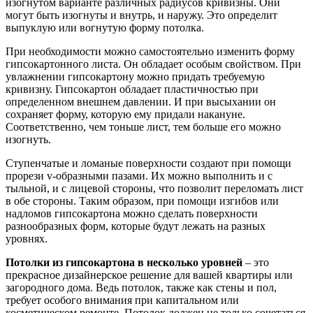
изогнутом варианте различных радиусов кривизны. Они
могут быть изогнуты и внутрь, и наружу. Это определит
выпуклую или вогнутую форму потолка.
При необходимости можно самостоятельно изменить форму
гипсокартонного листа. Он обладает особым свойством. При
увлажнении гипсокартону можно придать требуемую
кривизну. Гипсокартон обладает пластичностью при
определенном внешнем давлении. И при высыхании он
сохраняет форму, которую ему придали накануне.
Соответственно, чем тоньше лист, тем больше его можно
изогнуть.
Ступенчатые и ломаные поверхности создают при помощи
прорези v-образными пазами. Их можно выполнить и с
тыльной, и с лицевой стороны, что позволит переломать лист
в обе стороны. Таким образом, при помощи изгибов или
надломов гипсокартона можно сделать поверхности
разнообразных форм, которые будут лежать на разных
уровнях.
Потолки из гипсокартона в несколько уровней
– это
прекрасное дизайнерское решение для вашей квартиры или
загородного дома. Ведь потолок, также как стены и пол,
требует особого внимания при капитальном или
косметическом ремонте. Потолок должен не только сочетаться