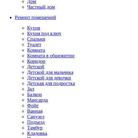
Дом
Частный дом
Ремонт помещений
Кухня
Кухня под ключ
Спальня
Туалет
Комната
Комната в общежитии
Коридор
Детской
Детской для мальчика
Детской для девочки
Детская для подростка
Зал
Балкон
Мансарда
Фойе
Ванная
Санузел
Подъезд
Тамбур
Кладовка