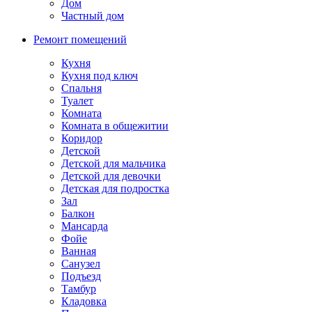
Дом
Частный дом
Ремонт помещений
Кухня
Кухня под ключ
Спальня
Туалет
Комната
Комната в общежитии
Коридор
Детской
Детской для мальчика
Детской для девочки
Детская для подростка
Зал
Балкон
Мансарда
Фойе
Ванная
Санузел
Подъезд
Тамбур
Кладовка