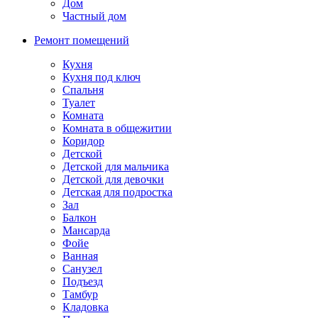
Дом
Частный дом
Ремонт помещений
Кухня
Кухня под ключ
Спальня
Туалет
Комната
Комната в общежитии
Коридор
Детской
Детской для мальчика
Детской для девочки
Детская для подростка
Зал
Балкон
Мансарда
Фойе
Ванная
Санузел
Подъезд
Тамбур
Кладовка