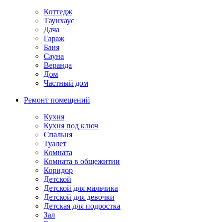
Коттедж
Таунхаус
Дача
Гараж
Баня
Сауна
Веранда
Дом
Частный дом
Ремонт помещений
Кухня
Кухня под ключ
Спальня
Туалет
Комната
Комната в общежитии
Коридор
Детской
Детской для мальчика
Детской для девочки
Детская для подростка
Зал