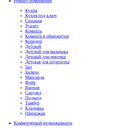
Ремонт помещений
Кухня
Кухня под ключ
Спальня
Туалет
Комната
Комната в общежитии
Коридор
Детской
Детской для мальчика
Детской для девочки
Детская для подростка
Зал
Балкон
Мансарда
Фойе
Ванная
Санузел
Подъезд
Тамбур
Кладовка
Прихожая
Коммерческой недвижимости