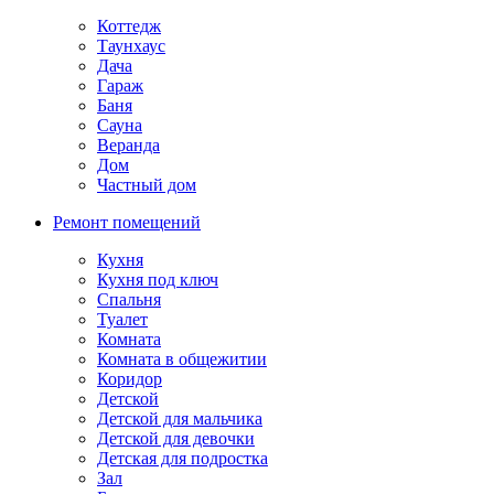
Коттедж
Таунхаус
Дача
Гараж
Баня
Сауна
Веранда
Дом
Частный дом
Ремонт помещений
Кухня
Кухня под ключ
Спальня
Туалет
Комната
Комната в общежитии
Коридор
Детской
Детской для мальчика
Детской для девочки
Детская для подростка
Зал