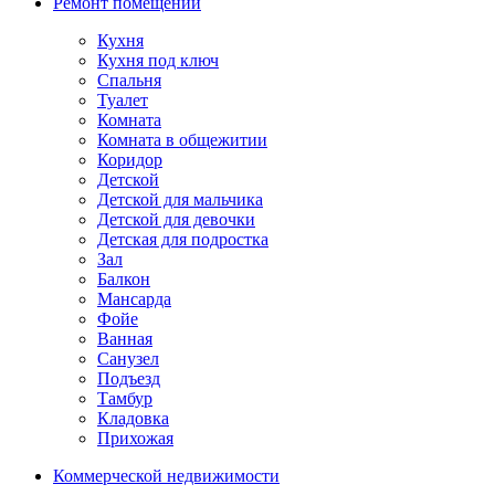
Ремонт помещений
Кухня
Кухня под ключ
Спальня
Туалет
Комната
Комната в общежитии
Коридор
Детской
Детской для мальчика
Детской для девочки
Детская для подростка
Зал
Балкон
Мансарда
Фойе
Ванная
Санузел
Подъезд
Тамбур
Кладовка
Прихожая
Коммерческой недвижимости