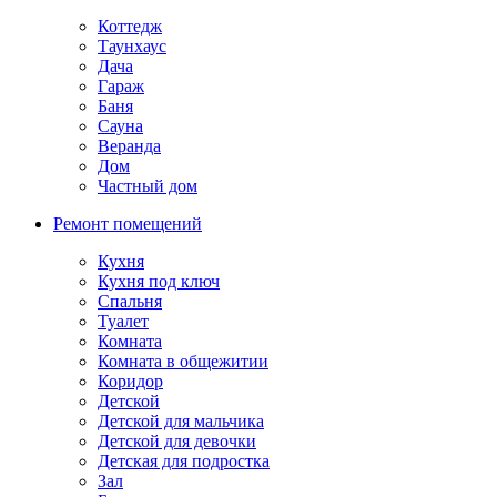
Коттедж
Таунхаус
Дача
Гараж
Баня
Сауна
Веранда
Дом
Частный дом
Ремонт помещений
Кухня
Кухня под ключ
Спальня
Туалет
Комната
Комната в общежитии
Коридор
Детской
Детской для мальчика
Детской для девочки
Детская для подростка
Зал