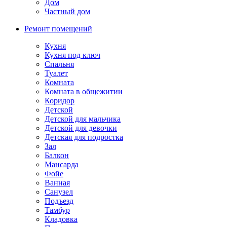
Дом
Частный дом
Ремонт помещений
Кухня
Кухня под ключ
Спальня
Туалет
Комната
Комната в общежитии
Коридор
Детской
Детской для мальчика
Детской для девочки
Детская для подростка
Зал
Балкон
Мансарда
Фойе
Ванная
Санузел
Подъезд
Тамбур
Кладовка