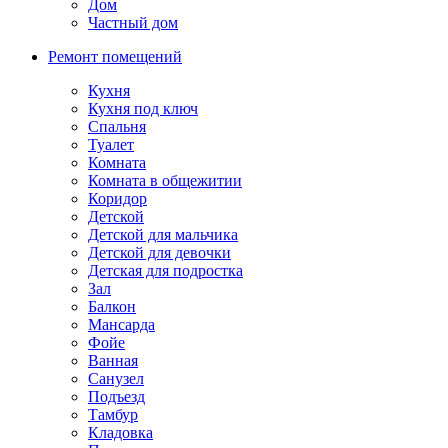
Дом
Частный дом
Ремонт помещений
Кухня
Кухня под ключ
Спальня
Туалет
Комната
Комната в общежитии
Коридор
Детской
Детской для мальчика
Детской для девочки
Детская для подростка
Зал
Балкон
Мансарда
Фойе
Ванная
Санузел
Подъезд
Тамбур
Кладовка