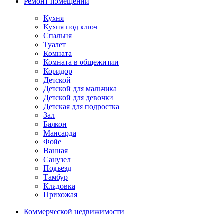
Ремонт помещений
Кухня
Кухня под ключ
Спальня
Туалет
Комната
Комната в общежитии
Коридор
Детской
Детской для мальчика
Детской для девочки
Детская для подростка
Зал
Балкон
Мансарда
Фойе
Ванная
Санузел
Подъезд
Тамбур
Кладовка
Прихожая
Коммерческой недвижимости