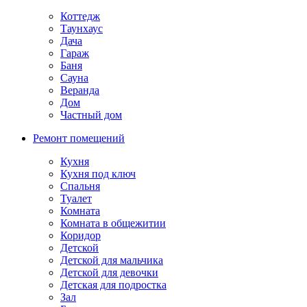
Коттедж
Таунхаус
Дача
Гараж
Баня
Сауна
Веранда
Дом
Частный дом
Ремонт помещений
Кухня
Кухня под ключ
Спальня
Туалет
Комната
Комната в общежитии
Коридор
Детской
Детской для мальчика
Детской для девочки
Детская для подростка
Зал