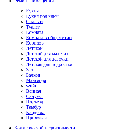
Ремонт помещений
Кухня
Кухня под ключ
Спальня
Туалет
Комната
Комната в общежитии
Коридор
Детской
Детской для мальчика
Детской для девочки
Детская для подростка
Зал
Балкон
Мансарда
Фойе
Ванная
Санузел
Подъезд
Тамбур
Кладовка
Прихожая
Коммерческой недвижимости