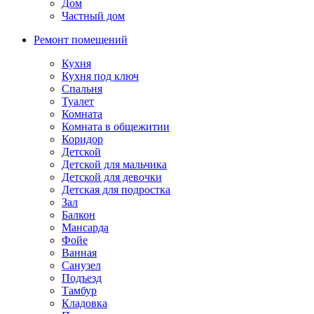
Дом
Частный дом
Ремонт помещений
Кухня
Кухня под ключ
Спальня
Туалет
Комната
Комната в общежитии
Коридор
Детской
Детской для мальчика
Детской для девочки
Детская для подростка
Зал
Балкон
Мансарда
Фойе
Ванная
Санузел
Подъезд
Тамбур
Кладовка