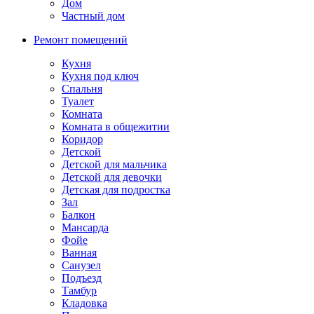
Дом
Частный дом
Ремонт помещений
Кухня
Кухня под ключ
Спальня
Туалет
Комната
Комната в общежитии
Коридор
Детской
Детской для мальчика
Детской для девочки
Детская для подростка
Зал
Балкон
Мансарда
Фойе
Ванная
Санузел
Подъезд
Тамбур
Кладовка