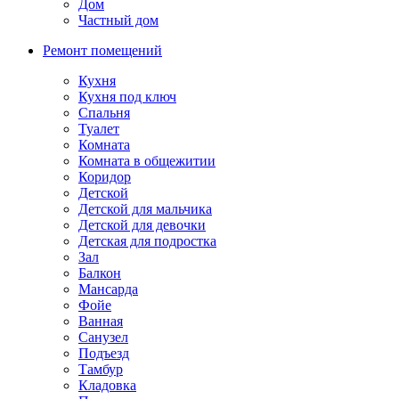
Дом
Частный дом
Ремонт помещений
Кухня
Кухня под ключ
Спальня
Туалет
Комната
Комната в общежитии
Коридор
Детской
Детской для мальчика
Детской для девочки
Детская для подростка
Зал
Балкон
Мансарда
Фойе
Ванная
Санузел
Подъезд
Тамбур
Кладовка