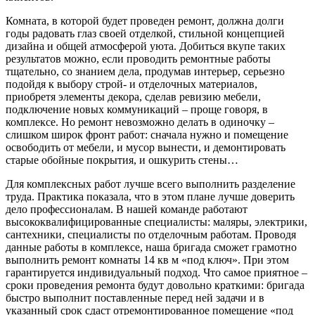
Комната, в которой будет проведен ремонт, должна долги
годы радовать глаз своей отделкой, стильной концепцией
дизайна и общей атмосферой уюта. Добиться вкупе таких
результатов можно, если проводить ремонтные работы
тщательно, со знанием дела, продумав интерьер, серьезно
подойдя к выбору строй- и отделочных материалов,
приобретя элементы декора, сделав ревизию мебели,
подключение новых коммуникаций – проще говоря, в
комплексе. Но ремонт невозможно делать в одиночку –
слишком широк фронт работ: сначала нужно и помещение
освободить от мебели, и мусор вынести, и демонтировать
старые обойные покрытия, и ошкурить стены…
Для комплексных работ лучше всего выполнить разделение
труда. Практика показала, что в этом плане лучше доверить
дело профессионалам. В нашей команде работают
высококвалифицированные специалисты: маляры, электрики,
сантехники, специалисты по отделочным работам. Проводя
данные работы в комплексе, наша бригада сможет грамотно
выполнить ремонт комнаты 14 кв м «под ключ». При этом
гарантируется индивидуальный подход. Что самое приятное –
сроки проведения ремонта будут довольно краткими: бригада
быстро выполнит поставленные перед ней задачи и в
указанный срок сдаст отремонтированное помещение «под