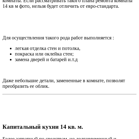
комнаты. Если рассматривать такого плана ремонта комнаты
14 кв м фото, нельзя будет отличить от евро-стандарта.
Для осуществления такого рода работ выполняется :
легкая отделка стен и потолка,
покраска или оклейка стен;
замена дверей и батарей и.т.д
Даже небольшие детали, замененные в комнате, позволят
преобразить ее облик.
Капитальный кухни 14 кв. м.
Более затратный по средствам, но долговременный и