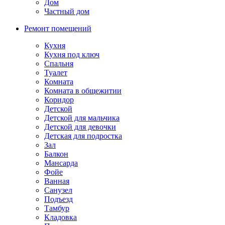
Дом
Частный дом
Ремонт помещений
Кухня
Кухня под ключ
Спальня
Туалет
Комната
Комната в общежитии
Коридор
Детской
Детской для мальчика
Детской для девочки
Детская для подростка
Зал
Балкон
Мансарда
Фойе
Ванная
Санузел
Подъезд
Тамбур
Кладовка