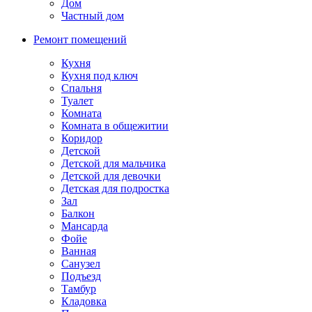
Дом
Частный дом
Ремонт помещений
Кухня
Кухня под ключ
Спальня
Туалет
Комната
Комната в общежитии
Коридор
Детской
Детской для мальчика
Детской для девочки
Детская для подростка
Зал
Балкон
Мансарда
Фойе
Ванная
Санузел
Подъезд
Тамбур
Кладовка