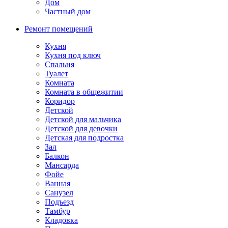
Дом
Частный дом
Ремонт помещений
Кухня
Кухня под ключ
Спальня
Туалет
Комната
Комната в общежитии
Коридор
Детской
Детской для мальчика
Детской для девочки
Детская для подростка
Зал
Балкон
Мансарда
Фойе
Ванная
Санузел
Подъезд
Тамбур
Кладовка