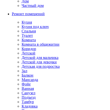
Дом
Частный дом
Ремонт помещений
Кухня
Кухня под ключ
Спальня
Туалет
Комната
Комната в общежитии
Коридор
Детской
Детской для мальчика
Детской для девочки
Детская для подростка
Зал
Балкон
Мансарда
Фойе
Ванная
Санузел
Подъезд
Тамбур
Кладовка