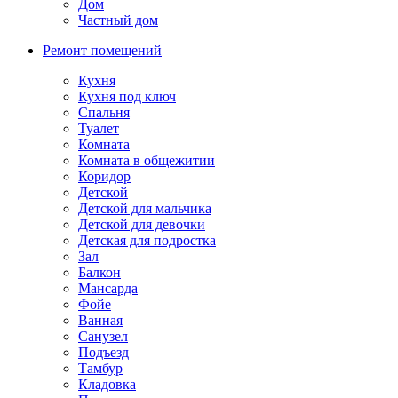
Дом
Частный дом
Ремонт помещений
Кухня
Кухня под ключ
Спальня
Туалет
Комната
Комната в общежитии
Коридор
Детской
Детской для мальчика
Детской для девочки
Детская для подростка
Зал
Балкон
Мансарда
Фойе
Ванная
Санузел
Подъезд
Тамбур
Кладовка