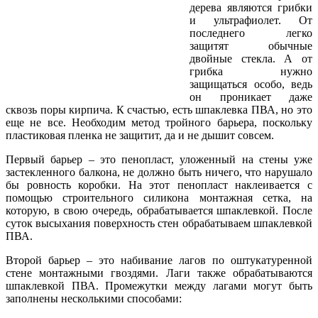
дерева являются грибки
и ультрафиолет. От
последнего легко
защитят обычные
двойные стекла. А от
грибка нужно
защищаться особо, ведь
он проникает даже
сквозь поры кирпича. К счастью, есть шпаклевка ПВА, но это
еще не все. Необходим метод тройного барьера, поскольку
пластиковая пленка не защитит, да и не дышит совсем.
Первый барьер – это пенопласт, уложенный на стены уже
застекленного балкона, не должно быть ничего, что нарушало
бы ровность коробки. На этот пенопласт наклеивается с
помощью строительного силикона монтажная сетка, на
которую, в свою очередь, обрабатывается шпаклевкой. После
суток высыхания поверхность стен обрабатываем шпаклевкой
ПВА.
Второй барьер – это набивание лагов по оштукатуренной
стене монтажными гвоздями. Лаги также обрабатываются
шпаклевкой ПВА. Промежутки между лагами могут быть
заполнены несколькими способами: