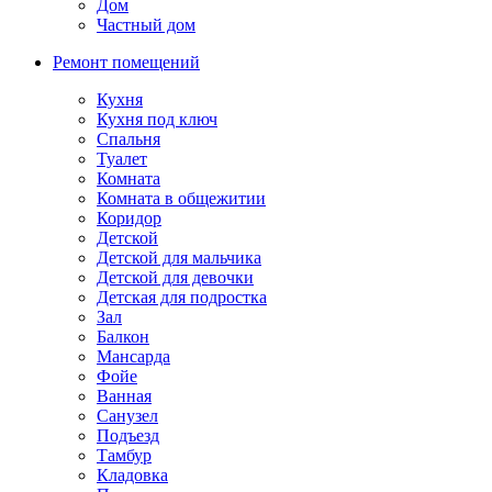
Дом
Частный дом
Ремонт помещений
Кухня
Кухня под ключ
Спальня
Туалет
Комната
Комната в общежитии
Коридор
Детской
Детской для мальчика
Детской для девочки
Детская для подростка
Зал
Балкон
Мансарда
Фойе
Ванная
Санузел
Подъезд
Тамбур
Кладовка