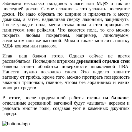
Забиваем несколько гвоздиков в лаги или МДФ и так до
последней доски. Самое сложное – это уложить последние
доски. Их надо обрезать по ширине и приложить к месту
домиком, а затем, надавливая сверху ладонями, защелкнуть.
После укладки пола, места стыка пола и стен прикрываем
плинтусом или рейками. Что касается пола, то его можно
покрыть любым покрытием, например, линолеумом,
ламинатом или же вагонкой. Можно также застелить плитку
МДФ ковром или паласом.
Итак, наш балкон готов. Однако сейчас не время
расслабляться. Последним штрихом
деревянной отделки стен
балкона станет обработка поверхности шпаклевкой ПВА.
Нанести нужно несколько слоев. Это надолго защитит
вагонку от грибка, кроме того, можно протирать поверхность
влажной тряпочкой, главное, чтобы без абразивных и едких
моющих средств.
В итоге, после проделанной работы
стены на балконе
,
отделанные деревянной вагонкой будут «дышать» деревом и
радовать многие годы, создавая уют в каменных джунглях
города.