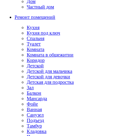
Дом
Частный дом
Ремонт помещений
Кухня
Кухня под ключ
Спальня
Туалет
Комната
Комната в общежитии
Коридор
Детской
Детской для мальчика
Детской для девочки
Детская для подростка
Зал
Балкон
Мансарда
Фойе
Ванная
Санузел
Подъезд
Тамбур
Кладовка