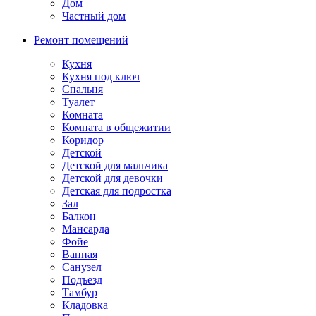
Дом
Частный дом
Ремонт помещений
Кухня
Кухня под ключ
Спальня
Туалет
Комната
Комната в общежитии
Коридор
Детской
Детской для мальчика
Детской для девочки
Детская для подростка
Зал
Балкон
Мансарда
Фойе
Ванная
Санузел
Подъезд
Тамбур
Кладовка