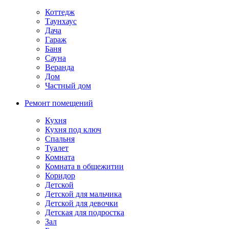
Коттедж
Таунхаус
Дача
Гараж
Баня
Сауна
Веранда
Дом
Частный дом
Ремонт помещений
Кухня
Кухня под ключ
Спальня
Туалет
Комната
Комната в общежитии
Коридор
Детской
Детской для мальчика
Детской для девочки
Детская для подростка
Зал