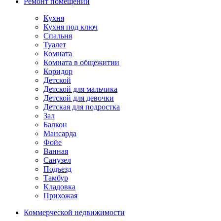
Ремонт помещений
Кухня
Кухня под ключ
Спальня
Туалет
Комната
Комната в общежитии
Коридор
Детской
Детской для мальчика
Детской для девочки
Детская для подростка
Зал
Балкон
Мансарда
Фойе
Ванная
Санузел
Подъезд
Тамбур
Кладовка
Прихожая
Коммерческой недвижимости