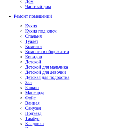
Дом
Частный дом
Ремонт помещений
Кухня
Кухня под ключ
Спальня
Туалет
Комната
Комната в общежитии
Коридор
Детской
Детской для мальчика
Детской для девочки
Детская для подростка
Зал
Балкон
Мансарда
Фойе
Ванная
Санузел
Подъезд
Тамбур
Кладовка