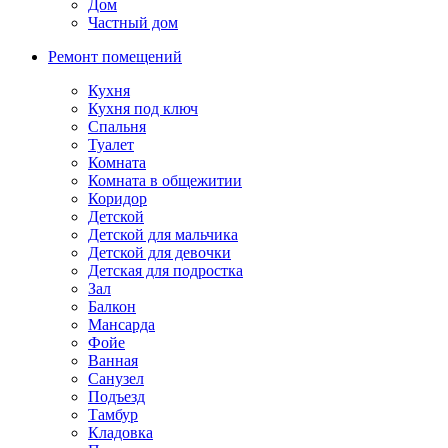
Дом
Частный дом
Ремонт помещений
Кухня
Кухня под ключ
Спальня
Туалет
Комната
Комната в общежитии
Коридор
Детской
Детской для мальчика
Детской для девочки
Детская для подростка
Зал
Балкон
Мансарда
Фойе
Ванная
Санузел
Подъезд
Тамбур
Кладовка