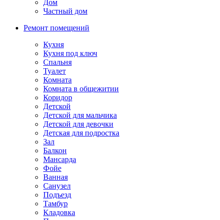
Дом
Частный дом
Ремонт помещений
Кухня
Кухня под ключ
Спальня
Туалет
Комната
Комната в общежитии
Коридор
Детской
Детской для мальчика
Детской для девочки
Детская для подростка
Зал
Балкон
Мансарда
Фойе
Ванная
Санузел
Подъезд
Тамбур
Кладовка