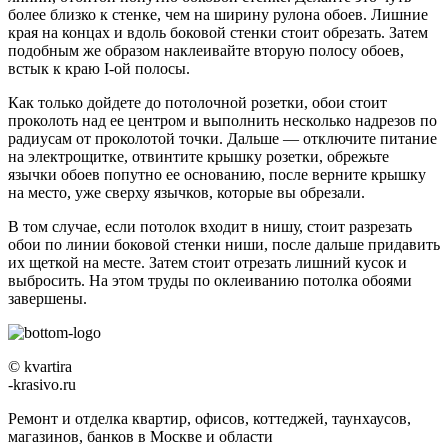
более близко к стенке, чем на ширину рулона обоев. Лишние
края на концах и вдоль боковой стенки стоит обрезать. Затем
подобным же образом наклеивайте вторую полосу обоев,
встык к краю I-ой полосы.
Как только дойдете до потолочной розетки, обои стоит
проколоть над ее центром и выполнить несколько надрезов по
радиусам от проколотой точки. Дальше — отключите питание
на электрощитке, отвинтите крышку розетки, обрежьте
язычки обоев попутно ее основанию, после верните крышку
на место, уже сверху язычков, которые вы обрезали.
В том случае, если потолок входит в нишу, стоит разрезать
обои по линии боковой стенки ниши, после дальше придавить
их щеткой на месте. Затем стоит отрезать лишний кусок и
выбросить. На этом труды по оклеиванию потолка обоями
завершены.
© kvartira
-krasivo.ru
Ремонт и отделка квартир, офисов, коттеджей, таунхаусов,
магазинов, банков в Москве и области