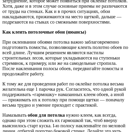
затруднение, которое может появиться при оклейке потолков.
Хотя, даже и в этом случае основные приемы не различаются
от труды на стенках. Как и в прочих ситуациях, обои
накладываются, прижимаются на место щеткой, дальше —
подрезаются на стыках со смежными поверхностями.
Как клеить потолочные обои (нюансы)
При оклеивании обоями потолка важно заблаговременно
подготовить помосты, позволяющие клеить полотно обоев по
всей длине. Лучшим решением являются настилы
строительных лесов, которые укладываются на ступеньки
стремянок, к примеру, или же на самодельные стропила.
После наклеивания полосы обоев, передвигайте помосты и
продолжайте работу.
К тому же для проведения работ по оклейке потолка весьма
желательна еще 1 парочка рук. Согласитесь, что одной рукой
поддерживать «гармошку» намазанных клеем обоев, а иной
— прижимать их к потолку при помощи щетки — поначалу
весьма трудно и умение приходит с практикой.
Намазывать
обои для потолка
нужно клеем, как всегда,
однако при этом сложить их гармошкой так, чтоб вверху
выяснилось старт куска. I-ю полосу наклеивайте по меловой
линии, отбитой попутно боковой стенке. Делайте это чуть