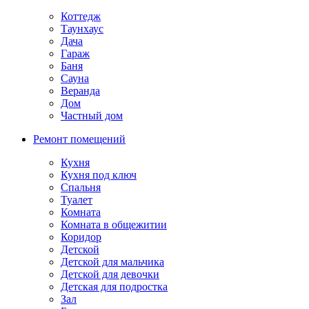
Коттедж
Таунхаус
Дача
Гараж
Баня
Сауна
Веранда
Дом
Частный дом
Ремонт помещений
Кухня
Кухня под ключ
Спальня
Туалет
Комната
Комната в общежитии
Коридор
Детской
Детской для мальчика
Детской для девочки
Детская для подростка
Зал