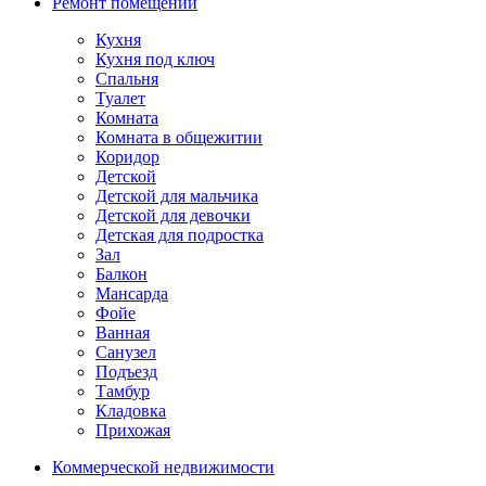
Ремонт помещений
Кухня
Кухня под ключ
Спальня
Туалет
Комната
Комната в общежитии
Коридор
Детской
Детской для мальчика
Детской для девочки
Детская для подростка
Зал
Балкон
Мансарда
Фойе
Ванная
Санузел
Подъезд
Тамбур
Кладовка
Прихожая
Коммерческой недвижимости