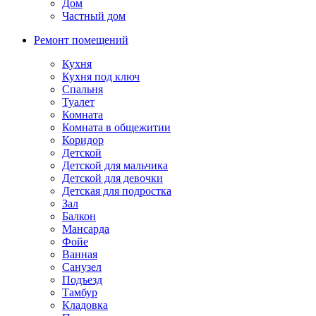
Дом
Частный дом
Ремонт помещений
Кухня
Кухня под ключ
Спальня
Туалет
Комната
Комната в общежитии
Коридор
Детской
Детской для мальчика
Детской для девочки
Детская для подростка
Зал
Балкон
Мансарда
Фойе
Ванная
Санузел
Подъезд
Тамбур
Кладовка