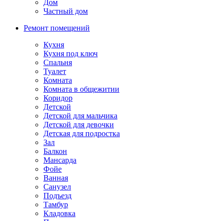
Дом
Частный дом
Ремонт помещений
Кухня
Кухня под ключ
Спальня
Туалет
Комната
Комната в общежитии
Коридор
Детской
Детской для мальчика
Детской для девочки
Детская для подростка
Зал
Балкон
Мансарда
Фойе
Ванная
Санузел
Подъезд
Тамбур
Кладовка