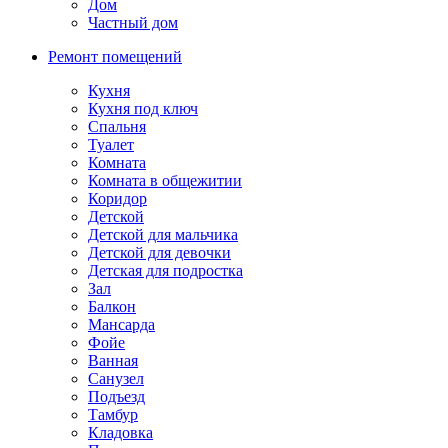
Дом
Частный дом
Ремонт помещений
Кухня
Кухня под ключ
Спальня
Туалет
Комната
Комната в общежитии
Коридор
Детской
Детской для мальчика
Детской для девочки
Детская для подростка
Зал
Балкон
Мансарда
Фойе
Ванная
Санузел
Подъезд
Тамбур
Кладовка