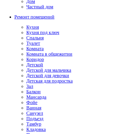
Дом
Частный дом
Ремонт помещений
Кухня
Кухня под ключ
Спальня
Туалет
Комната
Комната в общежитии
Коридор
Детской
Детской для мальчика
Детской для девочки
Детская для подростка
Зал
Балкон
Мансарда
Фойе
Ванная
Санузел
Подъезд
Тамбур
Кладовка