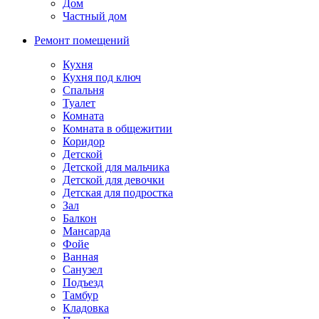
Дом
Частный дом
Ремонт помещений
Кухня
Кухня под ключ
Спальня
Туалет
Комната
Комната в общежитии
Коридор
Детской
Детской для мальчика
Детской для девочки
Детская для подростка
Зал
Балкон
Мансарда
Фойе
Ванная
Санузел
Подъезд
Тамбур
Кладовка