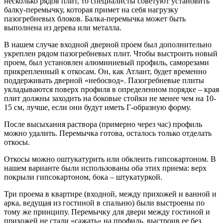
несколько рядов плит, то специалисты советуют установить
балку-перемычку, которая примет на себя нагрузку
пазогребневых блоков. Балка-перемычка может быть
выполнена из дерева или металла.
В нашем случае входной дверной проем был дополнительно
укреплен рядом пазогребневых плит. Чтобы выстроить новый
проем, был установлен алюминиевый профиль, саморезами
прикрепленный к откосам. Он, как Атлант, будет временно
поддерживать дверной «небосвод». Пазогребневые плиты
укладываются поверх профиля в определенном порядке – края
плит должны заходить на боковые стойки не менее чем на 10-
15 см, лучше, если они будут иметь Г-образную форму.
После высыхания раствора (примерно через час) профиль
можно удалить. Перемычка готова, осталось только отделать
откосы.
Откосы можно оштукатурить или обклеить гипсокартоном. В
нашем варианте были использованы оба этих приема: верх
покрыли гипсокартоном, бока – штукатуркой.
Три проема в квартире (входной, между прихожей и ванной и
арка, ведущая из гостиной в спальню) были выстроены по
тому же принципу. Перемычку для двери между гостиной и
прихожей не стали «сажать» на профиль, выстроив ее без