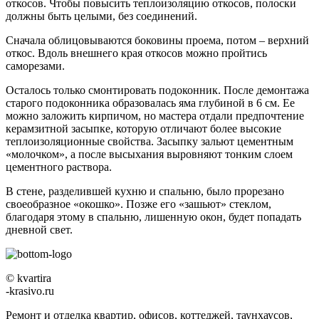
откосов. Чтобы повысить теплоизоляцию откосов, полоски
должны быть целыми, без соединений.
Сначала облицовываются боковины проема, потом – верхний
откос. Вдоль внешнего края откосов можно пройтись
саморезами.
Осталось только смонтировать подоконник. После демонтажа
старого подоконника образовалась яма глубиной в 6 см. Ее
можно заложить кирпичом, но мастера отдали предпочтение
керамзитной засыпке, которую отличают более высокие
теплоизоляционные свойства. Засыпку зальют цементным
«молочком», а после высыхания выровняют тонким слоем
цементного раствора.
В стене, разделившей кухню и спальню, было прорезано
своеобразное «окошко». Позже его «зашьют» стеклом,
благодаря этому в спальню, лишенную окон, будет попадать
дневной свет.
© kvartira
-krasivo.ru
Ремонт и отделка квартир, офисов, коттеджей, таунхаусов,