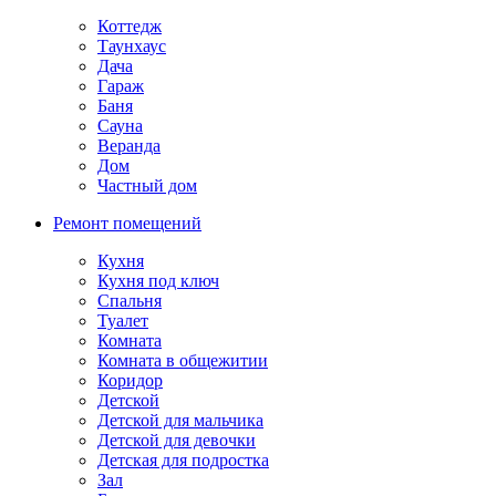
Коттедж
Таунхаус
Дача
Гараж
Баня
Сауна
Веранда
Дом
Частный дом
Ремонт помещений
Кухня
Кухня под ключ
Спальня
Туалет
Комната
Комната в общежитии
Коридор
Детской
Детской для мальчика
Детской для девочки
Детская для подростка
Зал