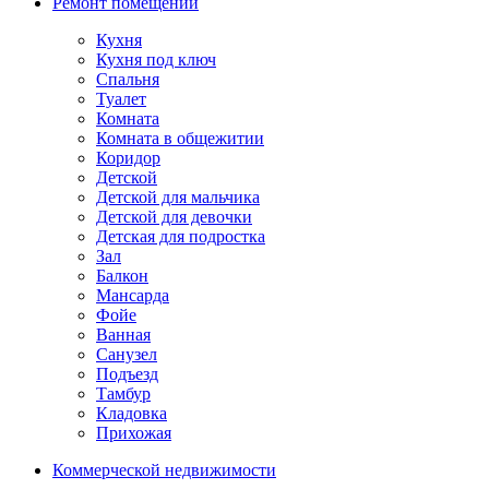
Ремонт помещений
Кухня
Кухня под ключ
Спальня
Туалет
Комната
Комната в общежитии
Коридор
Детской
Детской для мальчика
Детской для девочки
Детская для подростка
Зал
Балкон
Мансарда
Фойе
Ванная
Санузел
Подъезд
Тамбур
Кладовка
Прихожая
Коммерческой недвижимости