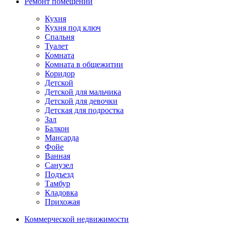
Ремонт помещений
Кухня
Кухня под ключ
Спальня
Туалет
Комната
Комната в общежитии
Коридор
Детской
Детской для мальчика
Детской для девочки
Детская для подростка
Зал
Балкон
Мансарда
Фойе
Ванная
Санузел
Подъезд
Тамбур
Кладовка
Прихожая
Коммерческой недвижимости