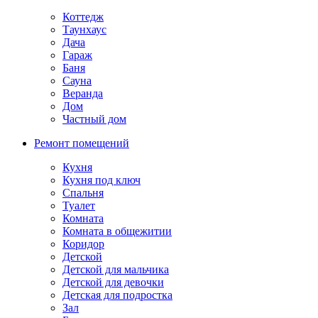
Коттедж
Таунхаус
Дача
Гараж
Баня
Сауна
Веранда
Дом
Частный дом
Ремонт помещений
Кухня
Кухня под ключ
Спальня
Туалет
Комната
Комната в общежитии
Коридор
Детской
Детской для мальчика
Детской для девочки
Детская для подростка
Зал