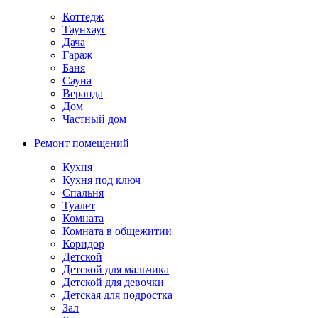
Коттедж
Таунхаус
Дача
Гараж
Баня
Сауна
Веранда
Дом
Частный дом
Ремонт помещений
Кухня
Кухня под ключ
Спальня
Туалет
Комната
Комната в общежитии
Коридор
Детской
Детской для мальчика
Детской для девочки
Детская для подростка
Зал