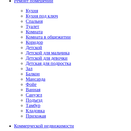
Ремонт помещений
Кухня
Кухня под ключ
Спальня
Туалет
Комната
Комната в общежитии
Коридор
Детской
Детской для мальчика
Детской для девочки
Детская для подростка
Зал
Балкон
Мансарда
Фойе
Ванная
Санузел
Подъезд
Тамбур
Кладовка
Прихожая
Коммерческой недвижимости