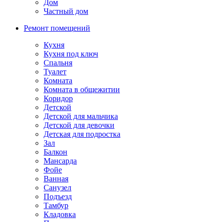
Дом
Частный дом
Ремонт помещений
Кухня
Кухня под ключ
Спальня
Туалет
Комната
Комната в общежитии
Коридор
Детской
Детской для мальчика
Детской для девочки
Детская для подростка
Зал
Балкон
Мансарда
Фойе
Ванная
Санузел
Подъезд
Тамбур
Кладовка