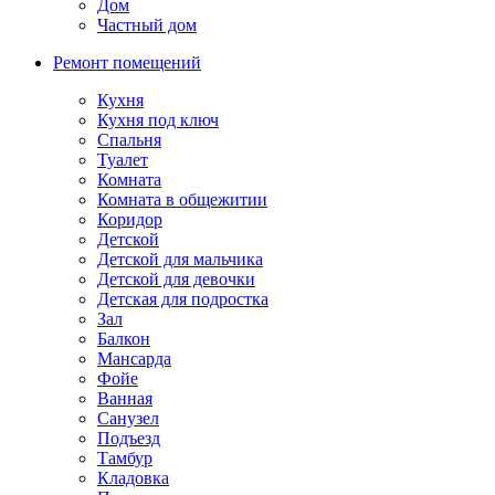
Дом
Частный дом
Ремонт помещений
Кухня
Кухня под ключ
Спальня
Туалет
Комната
Комната в общежитии
Коридор
Детской
Детской для мальчика
Детской для девочки
Детская для подростка
Зал
Балкон
Мансарда
Фойе
Ванная
Санузел
Подъезд
Тамбур
Кладовка